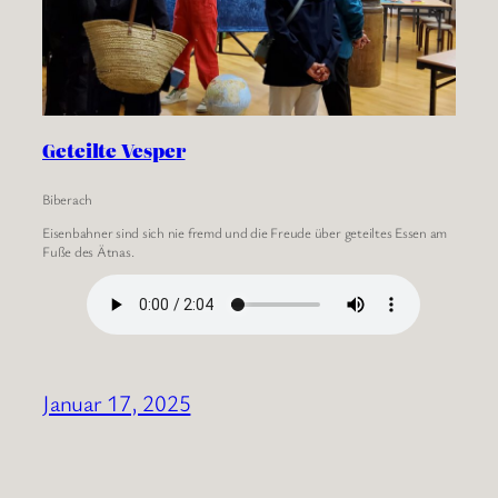
Geteilte Vesper
Biberach
Eisenbahner sind sich nie fremd und die Freude über geteiltes Essen am
Fuße des Ätnas.
Januar 17, 2025