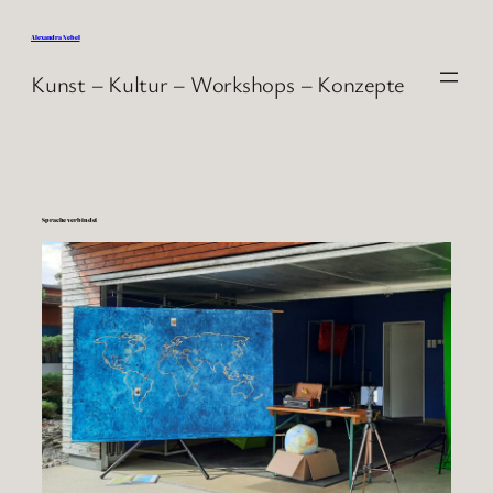
Direkt
zum
Alexandra Nebel
Inhalt
Kunst – Kultur – Workshops – Konzepte
wechseln
Sprache verbindet